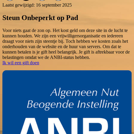
Laatst gewijzigd: 16 september 2025
Steun Onbeperkt op Pad
Voor niets gaat de zon op. Het kost geld om deze site in de lucht te
kunnen houden. We zijn een vrijwilligersorganisatie en iedereen
draagt voor niets zijn steentje bij. Toch hebben we kosten zoals het
onderhouden van de website en de huur van servers. Om dat te
kunnen betalen is je gift heel belangrijk. Je gift is aftrekbaar voor de
belastingen omdat we de ANBI-status hebben.
Ik wil een gift doen