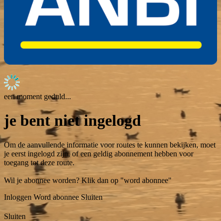
een moment geduld...
je bent niet ingelogd
Om de aanvullende informatie voor routes te kunnen bekijken, moet
je eerst ingelogd zijn, of een geldig abonnement hebben voor
toegang tot deze route.
Wil je abonnee worden? Klik dan op "word abonnee"
Inloggen
Word abonnee
Sluiten
Sluiten