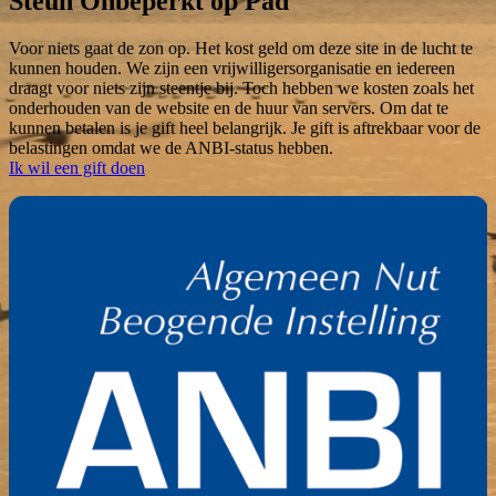
Steun Onbeperkt op Pad
Voor niets gaat de zon op. Het kost geld om deze site in de lucht te
kunnen houden. We zijn een vrijwilligersorganisatie en iedereen
draagt voor niets zijn steentje bij. Toch hebben we kosten zoals het
onderhouden van de website en de huur van servers. Om dat te
kunnen betalen is je gift heel belangrijk. Je gift is aftrekbaar voor de
belastingen omdat we de ANBI-status hebben.
Ik wil een gift doen