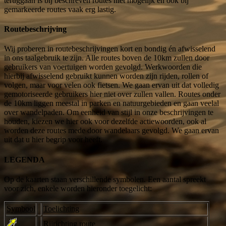
teruggaan is bij beschreven routes niet mogelijk en ook bij
gemarkeerde routes vaak erg lastig.
Routebeschrijving
Wij proberen in routebeschrijvingen kort en bondig én afwisselend
in ons taalgebruik te zijn. Alle routes boven de 10km zullen door
gebruikers van voertuigen worden gevolgd. Werkwoorden die
hierbij afwisselend gebruikt kunnen worden zijn rijden, rollen of
volgen, maar voor velen ook fietsen. We gaan ervan uit dat volledig
gemotoriseerde gebruikers hier niet over zullen vallen. Routes onder
de 10km liggen meestal in parken en natuurgebieden en gaan veelal
over wandelpaden. Om eenheid van stijl in onze beschrijvingen te
houden, kiezen we hier ook voor dezelfde actiewoorden, ook al
worden deze routes mede door wandelaars gevolgd. We gaan ervan
uit dat u hier begrip voor heeft.
LEGENDA
Op de kaarten staan verschillende symbolen. Een aantal spreekt
voor zich, enkele worden hieronder toegelicht:
Symbool
Toelichting
Rijrichting route