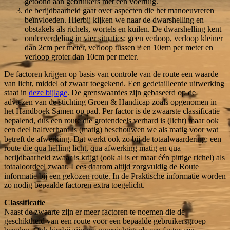
getoond aan gebruikers met een voertuig.
de berijdbaarheid gaat over aspecten die het manoeuvreren
beïnvloeden. Hierbij kijken we naar de dwarshelling en
obstakels als richels, wortels en kuilen. De dwarshelling kent
onderverdeling in vier situaties: geen verloop, verloop kleiner
dan 2cm per meter, verloop tussen 2 en 10cm per meter en
verloop groter dan 10cm per meter.
De factoren krijgen op basis van controle van de route een waarde
van licht, middel of zwaar toegekend. Een gedetailleerde uitwerking
staat in
deze bijlage
. De grenswaardes zijn gebaseerd op de
adviezen van de stichting Groen & Handicap zoals opgenomen in
het Handboek Samen op pad. Per factor is de zwaarste classificatie
bepalend, dus een route die grotendeels verhard is (licht) maar ook
een deel halfverhard is (matig) beschouwen we als matig voor wat
betreft de afwerking. Dat werkt ook zo bij de totaalwaardering: een
route die qua helling licht, qua afwerking matig en qua
berijdbaarheid zwaar is krijgt (ook al is er maar één pittige richel) als
totaaloordeel zwaar. Lees daarom altijd zorgvuldig de Route
informatie bij een gekozen route. In de Praktische informatie worden
zo nodig bepaalde factoren extra toegelicht.
Classificatie
Naast de zwaarte zijn er meer factoren te noemen die de
geschiktheid van een route voor een bepaalde gebruikersgroep