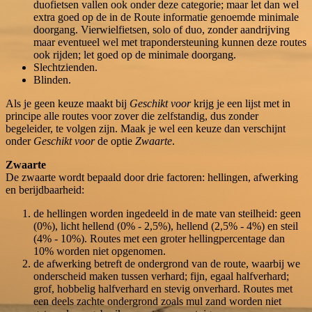
duofietsen vallen ook onder deze categorie; maar let dan wel
extra goed op de in de Route informatie genoemde minimale
doorgang. Vierwielfietsen, solo of duo, zonder aandrijving
maar eventueel wel met trapondersteuning kunnen deze routes
ook rijden; let goed op de minimale doorgang.
Slechtzienden.
Blinden.
Als je geen keuze maakt bij
Geschikt voor
krijg je een lijst met in
principe alle routes voor zover die zelfstandig, dus zonder
begeleider, te volgen zijn. Maak je wel een keuze dan verschijnt
onder
Geschikt voor
de optie
Zwaarte
.
Zwaarte
De zwaarte wordt bepaald door drie factoren: hellingen, afwerking
en berijdbaarheid:
de hellingen worden ingedeeld in de mate van steilheid: geen
(0%), licht hellend (0% - 2,5%), hellend (2,5% - 4%) en steil
(4% - 10%). Routes met een groter hellingpercentage dan
10% worden niet opgenomen.
de afwerking betreft de ondergrond van de route, waarbij we
onderscheid maken tussen verhard; fijn, egaal halfverhard;
grof, hobbelig halfverhard en stevig onverhard. Routes met
een deels zachte ondergrond zoals mul zand worden niet