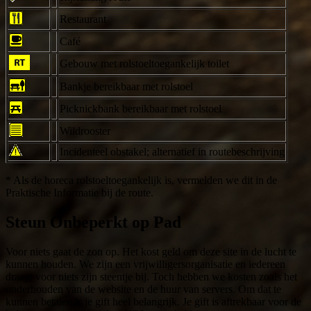
Restaurant
Café
Gebouw met rolstoeltoegankelijk toilet
Bankje bereikbaar met rolstoel
Picknickbank bereikbaar met rolstoel
Wildrooster
Incidenteel obstakel; alternatief in routebeschrijving
* Als de horeca rolstoeltoegankelijk is, vermelden we dit in de
Praktische Informatie bij de route.
Steun Onbeperkt op Pad
Voor niets gaat de zon op. Het kost geld om deze site in de lucht te
kunnen houden. We zijn een vrijwilligersorganisatie en iedereen
draagt voor niets zijn steentje bij. Toch hebben we kosten zoals het
onderhouden van de website en de huur van servers. Om dat te
kunnen betalen is je gift heel belangrijk. Je gift is aftrekbaar voor de