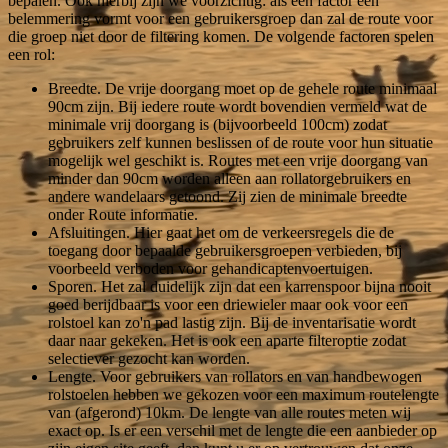
bepalen. Ook hierbij zijn we voorzichtig: als een factor een
belemmering vormt voor een gebruikersgroep dan zal de route voor
die groep niet door de filtering komen. De volgende factoren spelen
een rol:
Breedte. De vrije doorgang moet op de gehele route minimaal
90cm zijn. Bij iedere route wordt bovendien vermeld wat de
minimale vrij doorgang is (bijvoorbeeld 100cm) zodat
gebruikers zelf kunnen beslissen of de route voor hun situatie
mogelijk wel geschikt is. Routes met een vrije doorgang van
minder dan 90cm worden alleen aan rollatorgebruikers en
andere wandelaars getoond. Zij zien de minimale breedte
onder Route informatie.
Afsluitingen. Hier gaat het om de verkeersregels die de
toegang door bepaalde gebruikersgroepen verbieden, bij
voorbeeld verboden voor gehandicaptenvoertuigen.
Sporen. Het zal duidelijk zijn dat een karrenspoor bijna nooit
goed berijdbaar is voor een driewieler maar ook voor een
rolstoel kan zo'n pad lastig zijn. Bij de inventarisatie wordt
daar naar gekeken. Het is ook een aparte filteroptie zodat
selectiever gezocht kan worden.
Lengte. Voor gebruikers van rollators en van handbewogen
rolstoelen hebben we gekozen voor een maximum routelengte
van (afgerond) 10km. De lengte van alle routes meten wij
exact op. Is er een verschil met de lengte die een aanbieder op