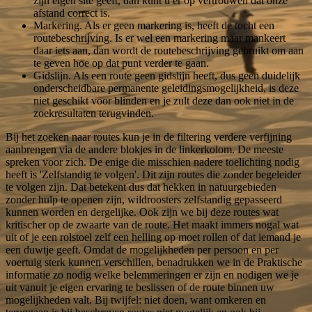
zijn eigen site geeft, dan kunt u er op vertrouwen dat onze
afstand correct is.
Markering. Als er geen markering is, heeft de tocht een
routebeschrijving. Is er wel een markering maar mankeert
daar iets aan, dan wordt de routebeschrijving gebruikt om aan
te geven hoe op dat punt verder te gaan.
Gidslijn. Als een route geen gidslijn heeft, dus geen duidelijk
onderscheidbare permanente geleidingsmogelijkheid, is deze
niet geschikt voor blinden en je zult deze dan ook niet in de
zoekresultaten terugvinden.
Bij het zoeken naar routes kun je in de filtering verdere verfijning
aanbrengen via de andere blokjes in de linkerkolom. De meeste
spreken voor zich. De enige die misschien nadere toelichting nodig
heeft is 'Zelfstandig te volgen'. Dit zijn routes die zonder begeleider
te volgen zijn. Dat betekent dus dat hekken in natuurgebieden
zonder hulp te openen zijn, wildroosters zelfstandig gepasseerd
kunnen worden en dergelijke. Ook zijn we bij deze routes wat
kritischer op de zwaarte van de route. Het maakt immers nogal wat
uit of je een rolstoel zelf een helling op moet rollen of dat iemand je
een duwtje geeft. Omdat de mogelijkheden per persoon en per
voertuig sterk kunnen verschillen, benadrukken we in de Praktische
informatie zo nodig welke belemmeringen er zijn en nodigen we je
uit vanuit je eigen ervaring te beslissen of de route binnen uw
mogelijkheden valt. Bij twijfel: niet doen, want omkeren en