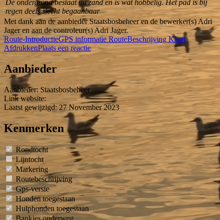
De ondergrond bestaat uit zand en is wat hobbelig. Het pad is bij
regen deels slecht begaanbaar
Met dank aan de aanbieder Staatsbosbeheer en de bewerker(s) Adri
Jager en aan de controleur(s) Adri Jager.
Route-Introductie
GPS informatie
RouteBeschrijving
Kaart
Afdrukken
Plaats een reactie
Aanbieder
Aanbieder:
Staatsbosbeheer
Link website:
Laatst gewijzigd: 27 November 2023
Kenmerken
Rondtocht
Lijntocht
Markering
Routebeschrijving
Gps-versie
Honden toegestaan
Hulphonden toegestaan
Bankjes onderweg