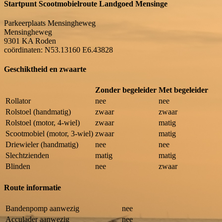
Startpunt Scootmobielroute Landgoed Mensinge
Parkeerplaats Mensingheweg
Mensingheweg
9301 KA
Roden
coördinaten: N53.13160 E6.43828
Geschiktheid en zwaarte
Zonder begeleider
Met begeleider
Rollator
nee
nee
Rolstoel (handmatig)
zwaar
zwaar
Rolstoel (motor, 4-wiel)
zwaar
matig
Scootmobiel (motor, 3-wiel)
zwaar
matig
Driewieler (handmatig)
nee
nee
Slechtzienden
matig
matig
Blinden
nee
zwaar
Route informatie
Bandenpomp aanwezig
nee
Acculader aanwezig
nee