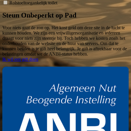
Rolstoeltoegankelijk toilet
Steun Onbeperkt op Pad
Voor niets gaat de zon op. Het kost geld om deze site in de lucht te
kunnen houden. We zijn een vrijwilligersorganisatie en iedereen
draagt voor niets zijn steentje bij. Toch hebben we kosten zoals het
onderhouden van de website en de huur van servers. Om dat te
kunnen betalen is je gift heel belangrijk. Je gift is aftrekbaar voor de
belastingen omdat we de ANBI-status hebben.
Ik wil een gift doen