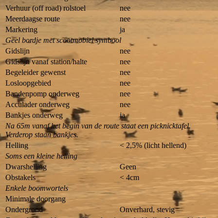
Verhuur (off road) rolstoel
nee
Meerdaagse route
nee
Markering
ja
Geel bordje met scootmobiel symbool
Gidslijn
nee
Gidslijn vanaf station/halte
nee
Begeleider gewenst
nee
Losloopgebied
nee
Bandenpomp onderweg
nee
Acculader onderweg
nee
Bankjes onderweg
ja
Na 65m vanaf het begin van de route staat een picknicktafel.
Verderop staan bankjes.
Helling
< 2,5% (licht hellend)
Soms een kleine helling
Dwarshelling
Geen
Obstakels
< 4cm
Enkele boomwortels
Minimale doorgang
Ondergrond
Onverhard, stevig