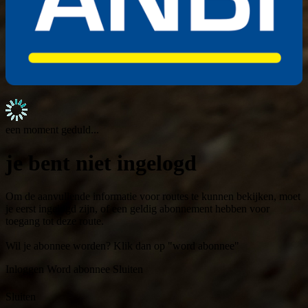
een moment geduld...
je bent niet ingelogd
Om de aanvullende informatie voor routes te kunnen bekijken, moet
je eerst ingelogd zijn, of een geldig abonnement hebben voor
toegang tot deze route.
Wil je abonnee worden? Klik dan op "word abonnee"
Inloggen
Word abonnee
Sluiten
Sluiten