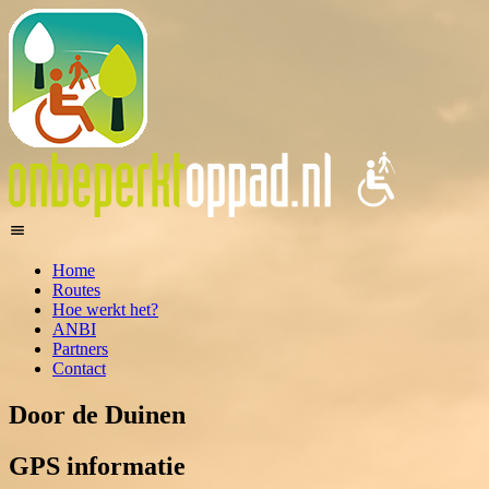
Home
Routes
Hoe werkt het?
ANBI
Partners
Contact
Door de Duinen
GPS informatie