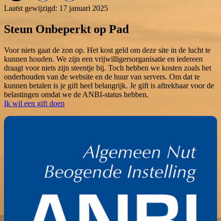
Laatst gewijzigd: 17 januari 2025
Steun Onbeperkt op Pad
Voor niets gaat de zon op. Het kost geld om deze site in de lucht te
kunnen houden. We zijn een vrijwilligersorganisatie en iedereen
draagt voor niets zijn steentje bij. Toch hebben we kosten zoals het
onderhouden van de website en de huur van servers. Om dat te
kunnen betalen is je gift heel belangrijk. Je gift is aftrekbaar voor de
belastingen omdat we de ANBI-status hebben.
Ik wil een gift doen