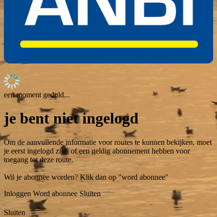
een moment geduld...
je bent niet ingelogd
Om de aanvullende informatie voor routes te kunnen bekijken, moet
je eerst ingelogd zijn, of een geldig abonnement hebben voor
toegang tot deze route.
Wil je abonnee worden? Klik dan op "word abonnee"
Inloggen
Word abonnee
Sluiten
Sluiten