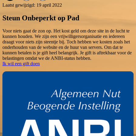
Laatst gewijzigd: 19 april 2022
Steun Onbeperkt op Pad
Voor niets gaat de zon op. Het kost geld om deze site in de lucht te
kunnen houden. We zijn een vrijwilligersorganisatie en iedereen
draagt voor niets zijn steentje bij. Toch hebben we kosten zoals het
onderhouden van de website en de huur van servers. Om dat te
kunnen betalen is je gift heel belangrijk. Je gift is aftrekbaar voor de
belastingen omdat we de ANBI-status hebben.
Ik wil een gift doen