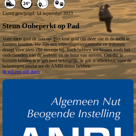
Laatst gewijzigd: 14 september 2023
Steun Onbeperkt op Pad
Voor niets gaat de zon op. Het kost geld om deze site in de lucht te
kunnen houden. We zijn een vrijwilligersorganisatie en iedereen
draagt voor niets zijn steentje bij. Toch hebben we kosten zoals het
onderhouden van de website en de huur van servers. Om dat te
kunnen betalen is je gift heel belangrijk. Je gift is aftrekbaar voor de
belastingen omdat we de ANBI-status hebben.
Ik wil een gift doen