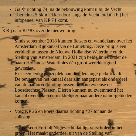
Ga
richting 74, na de bebouwing komt u bij de Vecht.
Toer circa 5,5km lekker door langs de Vecht totdat u bij het
infopaneel van KP 74 komt.
3
Rij naar KP 83 over de nieuwe brug.
Sinds september 2018 kunnen fietsers en wandelaars over het
Amsterdam-Rijnkanaal via de Liniebrug. Deze brug is een
verbinding tussen de Nieuwe Hollandse Waterlinie en de
Stelling van Amsterdam. In 2021 zijn beide linies onder de
naam Hollandse Waterlinies één groot werelderfgoed
geworden.
Er is een leuke pauzeplek aan de ellenlange picknicktafel.
De oevers van het kanaal daar zijn aangepast als onderdeel
van de natuurverbinding tussen de Vinkeveense en
Loosdrechtse Plassen. Dieren kunnen nu zwemmend het
kanaal oversteken en makkelijker naar andere natuurgebieden
komen.
Volg KP 26 en koers daarna richting *
27 tot aan de T-
splitsing.
*U passeert Fort bij Nigtevecht dat ligt verscholen in het
groen. Het maakt onderdeel uit van de Stelling van