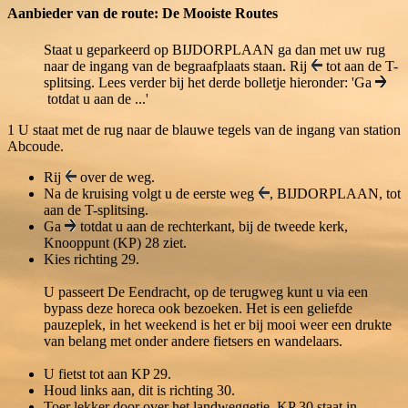
Aanbieder van de route: De Mooiste Routes
Staat u geparkeerd op BIJDORPLAAN ga dan met uw rug
naar de ingang van de begraafplaats staan. Rij
tot aan de T-
splitsing. Lees verder bij het derde bolletje hieronder: 'Ga
totdat u aan de ...'
1
U staat met de rug naar de blauwe tegels van de ingang van station
Abcoude.
Rij
over de weg.
Na de kruising volgt u de eerste weg
,
BIJDORPLAAN
, tot
aan de T-splitsing.
Ga
totdat u aan de rechterkant, bij de tweede kerk,
Knooppunt (KP) 28 ziet.
Kies richting 29.
U passeert De Eendracht, op de terugweg kunt u via een
bypass deze horeca ook bezoeken. Het is een geliefde
pauzeplek, in het weekend is het er bij mooi weer een drukte
van belang met onder andere fietsers en wandelaars.
U fietst tot aan KP 29.
Houd links aan, dit is richting 30.
Toer lekker door over het landweggetje, KP 30 staat in