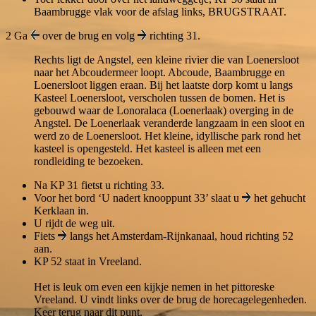
Baambrugge vlak voor de afslag links,
BRUGSTRAAT
.
2
Ga
over de brug en volg
richting 31.
Rechts ligt de Angstel, een kleine rivier die van Loenersloot
naar het Abcoudermeer loopt. Abcoude, Baambrugge en
Loenersloot liggen eraan. Bij het laatste dorp komt u langs
Kasteel Loenersloot, verscholen tussen de bomen. Het is
gebouwd waar de Lonoralaca (Loenerlaak) overging in de
Angstel. De Loenerlaak veranderde langzaam in een sloot en
werd zo de Loenersloot. Het kleine, idyllische park rond het
kasteel is opengesteld. Het kasteel is alleen met een
rondleiding te bezoeken.
Na KP 31 fietst u richting 33.
Voor het bord ‘U nadert knooppunt 33’ slaat u
het gehucht
Kerklaan in.
U rijdt de weg uit.
Fiets
langs het Amsterdam-Rijnkanaal, houd richting 52
aan.
KP 52 staat in Vreeland.
Het is leuk om even een kijkje nemen in het pittoreske
Vreeland. U vindt links over de brug de horecagelegenheden.
Keer terug naar dit punt.