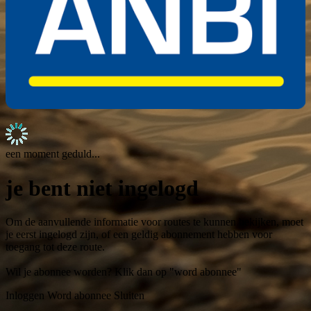
een moment geduld...
je bent niet ingelogd
Om de aanvullende informatie voor routes te kunnen bekijken, moet
je eerst ingelogd zijn, of een geldig abonnement hebben voor
toegang tot deze route.
Wil je abonnee worden? Klik dan op "word abonnee"
Inloggen
Word abonnee
Sluiten