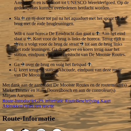
Amsterdam en is/behoort tot UNESCO Werelderfgoed. Op de
gedenkplaats kunnen overledenen herdacht worden.
Sla
en rij door tot pal na het aquaduct met het spoor bij de
brug met de rode brugleuningen.
Wilt u naar horeca De Eendracht dan gaat u
. Aan het eind
slaat u
. Kort voor de brug is links de horeca. Terug rijdt u
en u volgt voor de brug de straat
tot aan de brug links
met rode leuningen. Ga deze over en koers terug naar het
station, eindpunt van deze fietstocht van De Mooiste Routes.
Ga
over de brug en volg het fietspad
.
U keert terug bij station Abcoude, eindpunt van deze route
van De Mooiste Routes.
Met dank aan de aanbieder De Mooiste Routes en de routemaker(s)
Mieke Timmer en Hans Doorenbosch en aan de controleur(s)
Mirjam Aarsman.
Route-Introductie
GPS informatie
RouteBeschrijving
Kaart
Afdrukken
Plaats een reactie
Route-Informatie