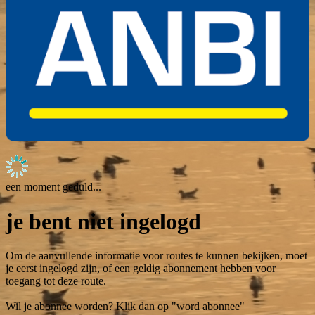
een moment geduld...
je bent niet ingelogd
Om de aanvullende informatie voor routes te kunnen bekijken, moet
je eerst ingelogd zijn, of een geldig abonnement hebben voor
toegang tot deze route.
Wil je abonnee worden? Klik dan op "word abonnee"