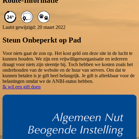
Route-Informatie
Laatst gewijzigd: 20 maart 2022
Steun Onbeperkt op Pad
Voor niets gaat de zon op. Het kost geld om deze site in de lucht te
kunnen houden. We zijn een vrijwilligersorganisatie en iedereen
draagt voor niets zijn steentje bij. Toch hebben we kosten zoals het
onderhouden van de website en de huur van servers. Om dat te
kunnen betalen is je gift heel belangrijk. Je gift is aftrekbaar voor de
belastingen omdat we de ANBI-status hebben.
Ik wil een gift doen