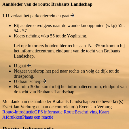
Aanbieder van de route: Brabants Landschap
1
U verlaat het parkeerterrein en gaat
.
Rij achtereenvolgens naar de wandelknooppunten (wkp) 55 -
54 - 57.
Koers richting wkp 55 tot de Y-splitsing.
Let op: inkorters houden hier rechts aan. Na 350m komt u bij
het informatiecentrum, eindpunt van de tocht van Brabants
Landschap.
U gaat
.
Negeer verderop het pad naar rechts en volg de dijk tot de
driesprong.
U draait scherp
.
Na ruim 300m komt u bij het informatiecentrum, eindpunt van
de tocht van Brabants Landschap.
Met dank aan de aanbieder Brabants Landschap en de bewerker(s)
Evert Jan Verburg en aan de controleur(s) Evert Jan Verburg.
Route-Introductie
GPS informatie
RouteBeschrijving
Kaart
Afdrukken
Plaats een reactie