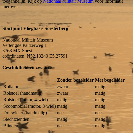
toegankelijk. Kijk op
Nationaal Militair Museum
voor informatie
hierover.
Startpunt Vliegbasis Soesterberg
Nationaal Militair Museum
Verlengde Paltzerweg 1
3768 MX
Soest
coördinaten: N52.13240 E5.27591
Geschiktheid en zwaarte
Zonder begeleider
Met begeleider
Rollator
zwaar
matig
Rolstoel (handmatig)
zwaar
matig
Rolstoel (motor, 4-wiel)
matig
matig
Scootmobiel (motor, 3-wiel)
matig
matig
Driewieler (handmatig)
nee
nee
Slechtzienden
matig
matig
Blinden
nee
matig