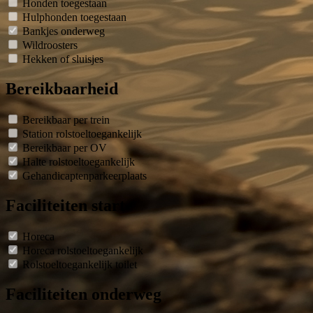
Honden toegestaan
Hulphonden toegestaan
Bankjes onderweg
Wildroosters
Hekken of sluisjes
Bereikbaarheid
Bereikbaar per trein
Station rolstoeltoegankelijk
Bereikbaar per OV
Halte rolstoeltoegankelijk
Gehandicaptenparkeerplaats
Faciliteiten start
Horeca
Horeca rolstoeltoegankelijk
Rolstoeltoegankelijk toilet
Faciliteiten onderweg