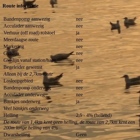
Route informatie
Bandenpomp aanwezig
nee
Acculader aanwezig
nee
Verhuur (off road) rolstoel
ja
Meerdaagse route
nee
Markering
nee
Gidslijn
nee
Gidslijn vanaf station/halte
nee
Begeleider gewenst
ja
Alleen bij de 2,7km route
Losloopgebied
nee
Bandenpomp onderweg
nee
Acculader onderweg
nee
Bankjes onderweg
ja
Veel bankjes onderweg
Helling
2,5 - 4% (hellend)
De route van 1,4km kent geen helling, de route van 2,7km kent een
200m lange helling van 4%
Dwarshelling
Geen