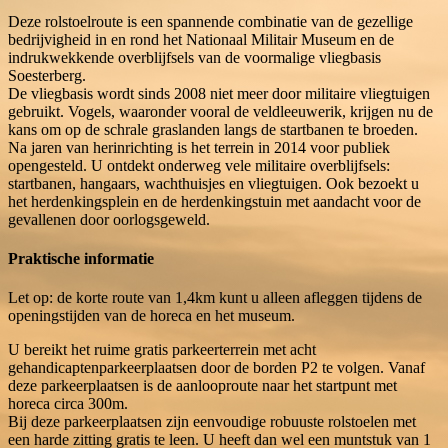
Deze rolstoelroute is een spannende combinatie van de gezellige
bedrijvigheid in en rond het Nationaal Militair Museum en de
indrukwekkende overblijfsels van de voormalige vliegbasis
Soesterberg.
De vliegbasis wordt sinds 2008 niet meer door militaire vliegtuigen
gebruikt. Vogels, waaronder vooral de veldleeuwerik, krijgen nu de
kans om op de schrale graslanden langs de startbanen te broeden.
Na jaren van herinrichting is het terrein in 2014 voor publiek
opengesteld. U ontdekt onderweg vele militaire overblijfsels:
startbanen, hangaars, wachthuisjes en vliegtuigen. Ook bezoekt u
het herdenkingsplein en de herdenkingstuin met aandacht voor de
gevallenen door oorlogsgeweld.
Praktische informatie
Let op: de korte route van 1,4km kunt u alleen afleggen tijdens de
openingstijden van de horeca en het museum.
U bereikt het ruime gratis parkeerterrein met acht
gehandicaptenparkeerplaatsen door de borden P2 te volgen. Vanaf
deze parkeerplaatsen is de aanlooproute naar het startpunt met
horeca circa 300m.
Bij deze parkeerplaatsen zijn eenvoudige robuuste rolstoelen met
een harde zitting gratis te leen. U heeft dan wel een muntstuk van 1