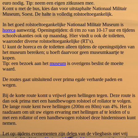
euro nodig. Tip: neem een eigen zitkussen mee.
Komt u met de bus, kies dan voor uitstaphalte Nationaal Militair
Museum, Soest. De halte is volledig rolstoeltoegankelijk.
In het goed rolstoeltoegankelijke Nationaal Militair Museum is
horeca
aanwezig. Openingstijden: di t/m zo van 10-17 uur en tijdens
schoolvakanties ook op maandag. Hier vindt u ook de toiletten,
waaronder diverse rolstoeltoegankelijke (RT's).
U kunt de horeca en de toiletten alleen tijdens de openingstijden van
het museum bereiken; u hoeft daarvoor geen museumkaartje te
kopen.
Tip: een bezoek aan het
museum
is overigens beslist de moeite
waard.
De routes gaat uitsluitend over prima egale verharde paden en
wegen.
Bij de korte route komt u vrijwel geen hellingen tegen. Deze route is
dan ook prima met een handbewogen rolstoel of rollator te volgen.
De lange route kent twee hellingen (200m en 80m) van 4%. Het is
raadzaam om uit uw eigen ervaring met hellingen af te leiden of u
met een rollator of een handbewogen rolstoel deze hindernissen kunt
nemen.
Let op: tijdens evenementen zijn delen van de vliegbasis niet vrij