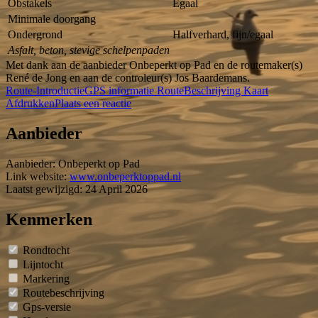
Obstakels
Egaal
Minimale doorgang
Ondergrond
Halfverhard, fijn/egaal
Asfalt, beton, stevige schelpenpaden
Met dank aan de aanbieder Onbeperkt op Pad en de routemaker(s)
René de Jong en aan de controleur(s) Jos Baardemans.
Route-Introductie
GPS informatie
RouteBeschrijving
Kaart
Afdrukken
Plaats een reactie
Aanbieder
Aanbieder:
Onbeperkt op Pad
Link website:
www.onbeperktoppad.nl
Laatst gewijzigd: 24 April 2026
Kenmerken
Rondtocht
Lijntocht
Markering
Routebeschrijving
Gps-versie