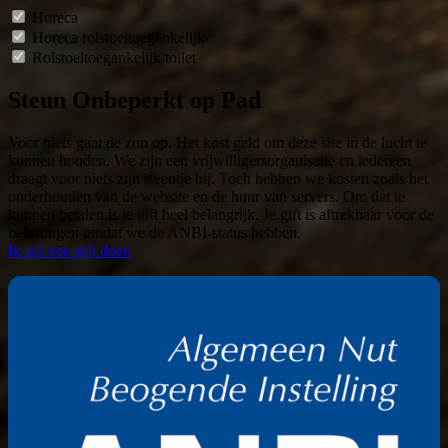
Horeca
Horeca rolstoeltoegankelijk
Rolstoeltoegankelijk toilet
Steun Onbeperkt op Pad
Voor niets gaat de zon op. Het kost geld om deze site in de lucht te
kunnen houden. We zijn een vrijwilligersorganisatie en iedereen
draagt voor niets zijn steentje bij. Toch hebben we kosten zoals het
onderhouden van de website en de huur van servers. Om dat te
kunnen betalen is je gift heel belangrijk. Je gift is aftrekbaar voor de
belastingen omdat we de ANBI-status hebben.
Ik wil een gift doen