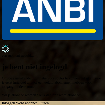
een moment geduld...
je bent niet ingelogd
Om de aanvullende informatie voor routes te kunnen bekijken, moet
je eerst ingelogd zijn, of een geldig abonnement hebben voor
toegang tot deze route.
Wil je abonnee worden? Klik dan op "word abonnee"
Inloggen
Word abonnee
Sluiten