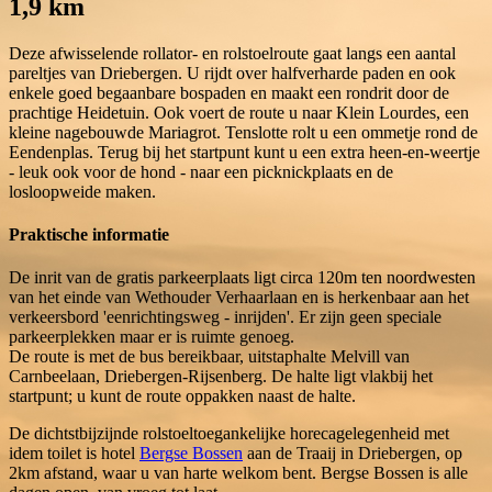
1,9 km
Deze afwisselende rollator- en rolstoelroute gaat langs een aantal
pareltjes van Driebergen. U rijdt over halfverharde paden en ook
enkele goed begaanbare bospaden en maakt een rondrit door de
prachtige Heidetuin. Ook voert de route u naar Klein Lourdes, een
kleine nagebouwde Mariagrot. Tenslotte rolt u een ommetje rond de
Eendenplas. Terug bij het startpunt kunt u een extra heen-en-weertje
- leuk ook voor de hond - naar een picknickplaats en de
losloopweide maken.
Praktische informatie
De inrit van de gratis parkeerplaats ligt circa 120m ten noordwesten
van het einde van Wethouder Verhaarlaan en is herkenbaar aan het
verkeersbord 'eenrichtingsweg - inrijden'. Er zijn geen speciale
parkeerplekken maar er is ruimte genoeg.
De route is met de bus bereikbaar, uitstaphalte Melvill van
Carnbeelaan, Driebergen-Rijsenberg. De halte ligt vlakbij het
startpunt; u kunt de route oppakken naast de halte.
De dichtstbijzijnde rolstoeltoegankelijke horecagelegenheid met
idem toilet is hotel
Bergse Bossen
aan de Traaij in Driebergen, op
2km afstand, waar u van harte welkom bent. Bergse Bossen is alle