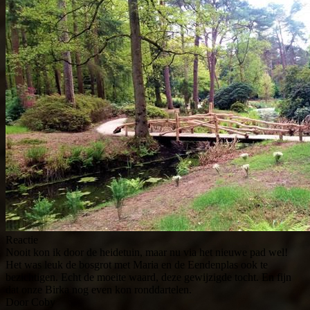
Reactie
Nooit kon ik door de heidetuin, maar nu via het nieuwe pad wel!
Het was leuk de bosgrot met Maria en de Eendenplas ook te
bezichtigen. Echt de moeite waard, deze gewijzigde tocht. En fijn
dat onze Birka nog even kon ronddartelen.
Door Coby