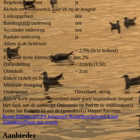
Begeleider gewenst
ja
Richels en boomwortels naar en bij de bosgrot
Losloopgebied
nee
Bandenpomp onderweg
nee
Acculader onderweg
nee
Bankjes onderweg
ja
Alleen in de heidetuin
Helling
< 2,5% (licht hellend)
Een paar korte klimmetjes, minder dan 2%
Dwarshelling
< 2cm/m (1:50)
Obstakels
< 2cm
Enkele richels en boomwortels
Minimale doorgang
Ondergrond
Onverhard, stevig
Enkele korte passages onverhard maar goed begaanbaar bospad
Met dank aan de aanbieder Onbeperkt op Pad en de routemaker(s)
Foeke Jan Reitsma en aan de controleur(s) Mirjam Aarsman.
Route-Introductie
GPS informatie
RouteBeschrijving
Kaart
Afdrukken
Plaats een reactie
Aanbieder