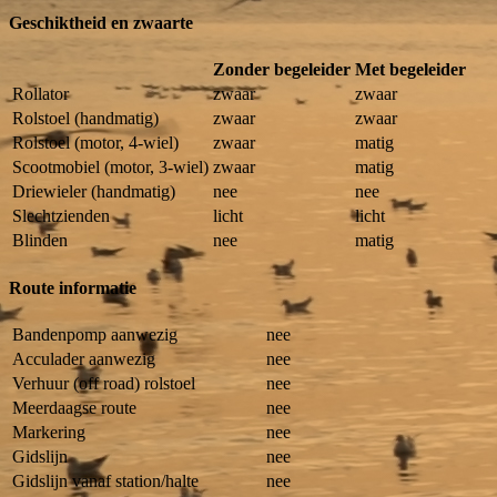
Geschiktheid en zwaarte
Zonder begeleider
Met begeleider
Rollator
zwaar
zwaar
Rolstoel (handmatig)
zwaar
zwaar
Rolstoel (motor, 4-wiel)
zwaar
matig
Scootmobiel (motor, 3-wiel)
zwaar
matig
Driewieler (handmatig)
nee
nee
Slechtzienden
licht
licht
Blinden
nee
matig
Route informatie
Bandenpomp aanwezig
nee
Acculader aanwezig
nee
Verhuur (off road) rolstoel
nee
Meerdaagse route
nee
Markering
nee
Gidslijn
nee
Gidslijn vanaf station/halte
nee