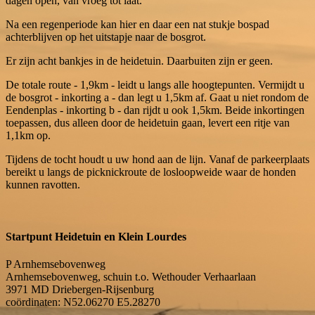
dagen open, van vroeg tot laat.
Na een regenperiode kan hier en daar een nat stukje bospad
achterblijven op het uitstapje naar de bosgrot.
Er zijn acht bankjes in de heidetuin. Daarbuiten zijn er geen.
De totale route - 1,9km - leidt u langs alle hoogtepunten. Vermijdt u
de bosgrot - inkorting a - dan legt u 1,5km af. Gaat u niet rondom de
Eendenplas - inkorting b - dan rijdt u ook 1,5km. Beide inkortingen
toepassen, dus alleen door de heidetuin gaan, levert een ritje van
1,1km op.
Tijdens de tocht houdt u uw hond aan de lijn. Vanaf de parkeerplaats
bereikt u langs de picknickroute de losloopweide waar de honden
kunnen ravotten.
Startpunt Heidetuin en Klein Lourdes
P Arnhemsebovenweg
Arnhemsebovenweg, schuin t.o. Wethouder Verhaarlaan
3971 MD
Driebergen-Rijsenburg
coördinaten: N52.06270 E5.28270