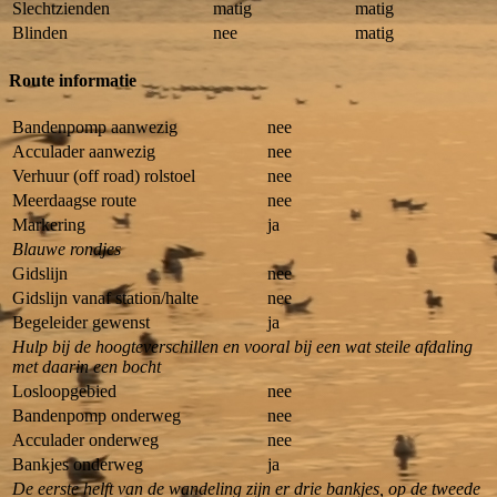
Slechtzienden
matig
matig
Blinden
nee
matig
Route informatie
Bandenpomp aanwezig
nee
Acculader aanwezig
nee
Verhuur (off road) rolstoel
nee
Meerdaagse route
nee
Markering
ja
Blauwe rondjes
Gidslijn
nee
Gidslijn vanaf station/halte
nee
Begeleider gewenst
ja
Hulp bij de hoogteverschillen en vooral bij een wat steile afdaling
met daarin een bocht
Losloopgebied
nee
Bandenpomp onderweg
nee
Acculader onderweg
nee
Bankjes onderweg
ja
De eerste helft van de wandeling zijn er drie bankjes, op de tweede