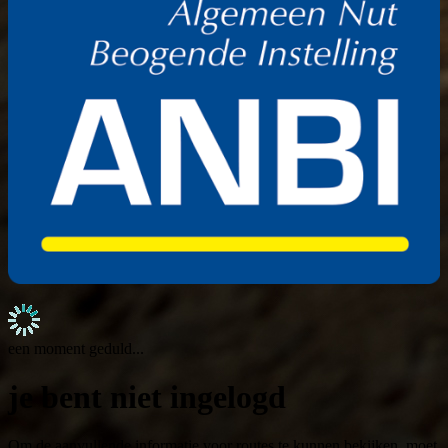
een moment geduld...
je bent niet ingelogd
Om de aanvullende informatie voor routes te kunnen bekijken, moet