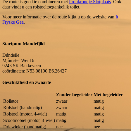
De route is goed te combineren met
Pronkrondje Slotplaats
. Ook
daar vindt u een rolstoeltoegankelijk toilet.
Voor meer informatie over de route kijkt u op de website van
It
Fryske Gea
.
Startpunt Mandefjild
Dúndelle
Mjûmster Wei 16
9243 SK
Bakkeveen
coördinaten: N53.08190 E6.26427
Geschiktheid en zwaarte
Zonder begeleider
Met begeleider
Rollator
zwaar
matig
Rolstoel (handmatig)
zwaar
matig
Rolstoel (motor, 4-wiel)
matig
matig
Scootmobiel (motor, 3-wiel)
matig
matig
Driewieler (handmatig)
nee
nee