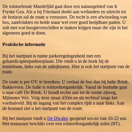
De rolstoelroute Mandefjild gaat door een natuurgebied van It
Fryske Gea. Als u bij Friesland denkt aan weilanden en uitzicht tot
de horizon zal de route u verrassen. De tocht is een afwisseling van
bos, zandvlaktes en heide maar wel over goed berijdbare paden. U
zult met wat hoogteverschillen te maken krijgen maar die zijn in het
algemeen goed te doen.
Praktische informatie
Bij het startpunt is ruime parkeergelegenheid met een
gehandicaptenparkeerplaats. Die vindt u in de hoek bij de
tennisbaan, links van de uitkijktoren. Hier is ook het startpunt van de
route.
De route is per OV te bereiken. U verlaat de bus dan bij halte Brink,
Bakkeveen. De halte is rolstoeltoegankelijk. Vanaf de bushalte gaat
u naar café De Brink. U houdt rechts aan tot de eerste zijweg,
Mjúmster Wei. Volg deze straat 450m en sla rechtsaf langs het
voetbalveld. Bij de ingang van het complex rijdt u naar links. Aan
de bosrand ziet u het startpunt van de route.
Bij het startpunt vindt u
De Dwaler
, geopend wo-zo van 10-22 uur.
Het restaurant beschikt over een rolstoeltoegankelijk toilet (RT).