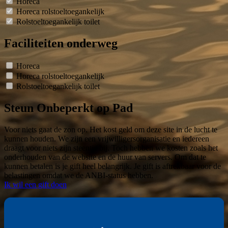
Horeca
Horeca rolstoeltoegankelijk
Rolstoeltoegankelijk toilet
Faciliteiten onderweg
Horeca
Horeca rolstoeltoegankelijk
Rolstoeltoegankelijk toilet
Steun Onbeperkt op Pad
Voor niets gaat de zon op. Het kost geld om deze site in de lucht te
kunnen houden. We zijn een vrijwilligersorganisatie en iedereen
draagt voor niets zijn steentje bij. Toch hebben we kosten zoals het
onderhouden van de website en de huur van servers. Om dat te
kunnen betalen is je gift heel belangrijk. Je gift is aftrekbaar voor de
belastingen omdat we de ANBI-status hebben.
Ik wil een gift doen