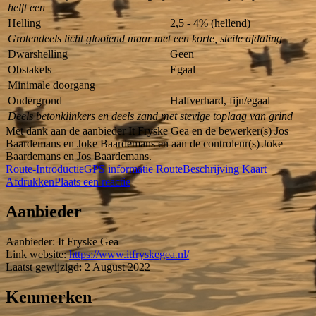
helft een
Helling
2,5 - 4% (hellend)
Grotendeels licht glooiend maar met een korte, steile afdaling
Dwarshelling
Geen
Obstakels
Egaal
Minimale doorgang
Ondergrond
Halfverhard, fijn/egaal
Deels betonklinkers en deels zand met stevige toplaag van grind
Met dank aan de aanbieder It Fryske Gea en de bewerker(s) Jos
Baardemans en Joke Baardemans en aan de controleur(s) Joke
Baardemans en Jos Baardemans.
Route-Introductie
GPS informatie
RouteBeschrijving
Kaart
Afdrukken
Plaats een reactie
Aanbieder
Aanbieder:
It Fryske Gea
Link website:
https://www.itfryskegea.nl/
Laatst gewijzigd: 2 August 2022
Kenmerken