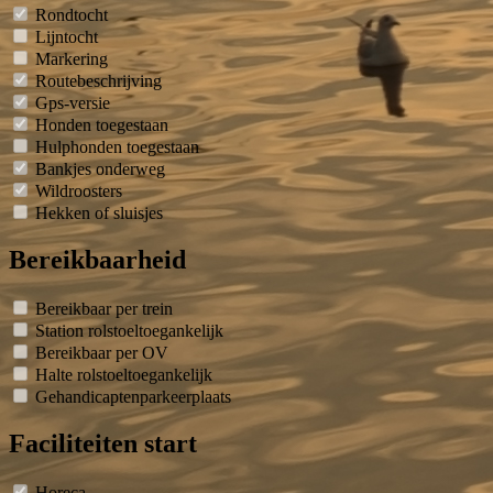
Rondtocht
Lijntocht
Markering
Routebeschrijving
Gps-versie
Honden toegestaan
Hulphonden toegestaan
Bankjes onderweg
Wildroosters
Hekken of sluisjes
Bereikbaarheid
Bereikbaar per trein
Station rolstoeltoegankelijk
Bereikbaar per OV
Halte rolstoeltoegankelijk
Gehandicaptenparkeerplaats
Faciliteiten start
Horeca