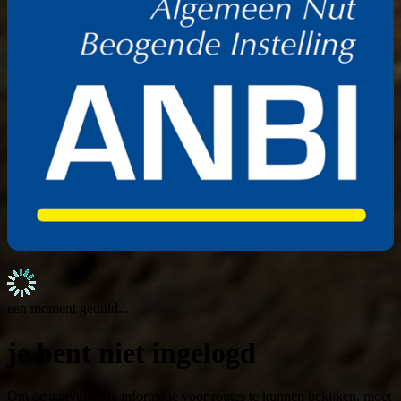
een moment geduld...
je bent niet ingelogd
Om de aanvullende informatie voor routes te kunnen bekijken, moet