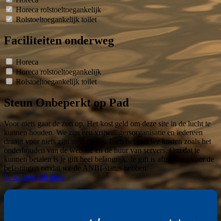
Horeca rolstoeltoegankelijk
Rolstoeltoegankelijk toilet
Faciliteiten onderweg
Horeca
Horeca rolstoeltoegankelijk
Rolstoeltoegankelijk toilet
Steun Onbeperkt op Pad
Voor niets gaat de zon op. Het kost geld om deze site in de lucht te
kunnen houden. We zijn een vrijwilligersorganisatie en iedereen
draagt voor niets zijn steentje bij. Toch hebben we kosten zoals het
onderhouden van de website en de huur van servers. Om dat te
kunnen betalen is je gift heel belangrijk. Je gift is aftrekbaar voor de
belastingen omdat we de ANBI-status hebben.
Ik wil een gift doen