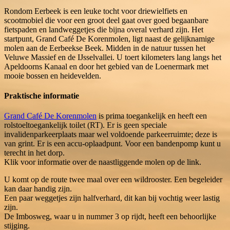
Rondom Eerbeek is een leuke tocht voor driewielfiets en
scootmobiel die voor een groot deel gaat over goed begaanbare
fietspaden en landweggetjes die bijna overal verhard zijn. Het
startpunt, Grand Café De Korenmolen, ligt naast de gelijknamige
molen aan de Eerbeekse Beek. Midden in de natuur tussen het
Veluwe Massief en de IJsselvallei. U toert kilometers lang langs het
Apeldoorns Kanaal en door het gebied van de Loenermark met
mooie bossen en heidevelden.
Praktische informatie
Grand Café De Korenmolen
is prima toegankelijk en heeft een
rolstoeltoegankelijk toilet (RT). Er is geen speciale
invalidenparkeerplaats maar wel voldoende parkeerruimte; deze is
van grint. Er is een accu-oplaadpunt. Voor een bandenpomp kunt u
terecht in het dorp.
Klik voor informatie over de naastliggende molen op de link.
U komt op de route twee maal over een wildrooster. Een begeleider
kan daar handig zijn.
Een paar weggetjes zijn halfverhard, dit kan bij vochtig weer lastig
zijn.
De Imbosweg, waar u in nummer 3 op rijdt, heeft een behoorlijke
stijging.