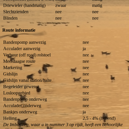
Driewieler (handmatig)
zwaar
matig
Slechtzienden
nee
nee
Blinden
nee
nee
Route informatie
Bandenpomp aanwezig
nee
Acculader aanwezig
ja
Verhuur (off road) rolstoel
nee
Meerdaagse route
nee
Markering
nee
Gidslijn
nee
Gidslijn vanaf station/halte
nee
Begeleider gewenst
nee
Losloopgebied
nee
Bandenpomp onderweg
nee
Acculader onderweg
nee
Bankjes onderweg
ja
Helling
2,5 - 4% (hellend)
De Imbosweg, waar u in nummer 3 op rijdt, heeft een behoorlijke