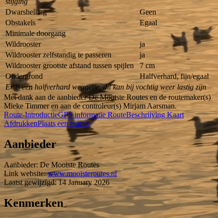
stijging
Dwarshelling
Geen
Obstakels
Egaal
Minimale doorgang
Wildrooster
ja
Wildrooster zelfstandig te passeren
ja
Wildrooster grootste afstand tussen spijlen
7 cm
Ondergrond
Halfverhard, fijn/egaal
Er is een halfverhard weggetje, dit kan bij vochtig weer lastig zijn
Met dank aan de aanbieder De Mooiste Routes en de routemaker(s)
Mieke Timmer en aan de controleur(s) Mirjam Aarsman.
Route-Introductie
GPS informatie
RouteBeschrijving
Kaart
Afdrukken
Plaats een reactie
Aanbieder
Aanbieder:
De Mooiste Routes
Link website:
www.mooisteroutes.nl
Laatst gewijzigd: 14 January 2026
Kenmerken