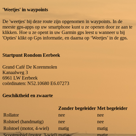
'Weetjes' in waypoints
De 'weetjes' bij deze route zijn opgenomen in waypoints. In de
meeste gps-apps op uw smartphone kunt u ze openen door ze aan te
klikken. Hoe u ze opent in uw Garmin gps leest u wanneer u bij
'Opties' klikt op Gps informatie, en daarna op ‘Weetjes’ in de gps.
Startpunt Rondom Eerbeek
Grand Café De Korenmolen
Kanaalweg 3
6961 LW
Eerbeek
coördinaten: N52.10680 E6.07273
Geschiktheid en zwaarte
Zonder begeleider
Met begeleider
Rollator
nee
nee
Rolstoel (handmatig)
nee
nee
Rolstoel (motor, 4-wiel)
matig
matig
Scootmobiel (motor, 3-wiel)
matig
matig