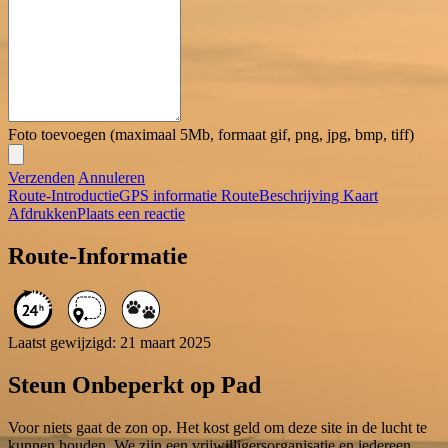
Foto toevoegen (maximaal 5Mb, formaat gif, png, jpg, bmp, tiff)
Verzenden
Annuleren
Route-Introductie
GPS informatie
RouteBeschrijving
Kaart
Afdrukken
Plaats een reactie
Route-Informatie
Laatst gewijzigd: 21 maart 2025
Steun Onbeperkt op Pad
Voor niets gaat de zon op. Het kost geld om deze site in de lucht te
kunnen houden. We zijn een vrijwilligersorganisatie en iedereen