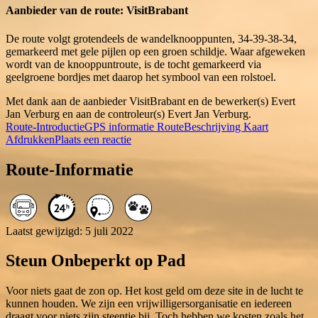
Aanbieder van de route: VisitBrabant
De route volgt grotendeels de wandelknooppunten, 34-39-38-34,
gemarkeerd met gele pijlen op een groen schildje. Waar afgeweken
wordt van de knooppuntroute, is de tocht gemarkeerd via
geelgroene bordjes met daarop het symbool van een rolstoel.
Met dank aan de aanbieder VisitBrabant en de bewerker(s) Evert
Jan Verburg en aan de controleur(s) Evert Jan Verburg.
Route-Introductie
GPS informatie
RouteBeschrijving
Kaart
Afdrukken
Plaats een reactie
Route-Informatie
Laatst gewijzigd: 5 juli 2022
Steun Onbeperkt op Pad
Voor niets gaat de zon op. Het kost geld om deze site in de lucht te
kunnen houden. We zijn een vrijwilligersorganisatie en iedereen
draagt voor niets zijn steentje bij. Toch hebben we kosten zoals het