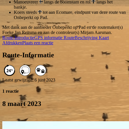
Manoeuvreer
langs de boomstam en rol
langs het
bankje.
Koers steeds
tot aan Ecomare, eindpunt van deze route van
Onbeperkt op Pad.
Met dank aan de aanbieder Onbeperkt op Pad en de routemaker(s)
Foeke Jan Reitsma en aan de controleur(s) Mirjam Aarsman.
Route-Introductie
GPS informatie
RouteBeschrijving
Kaart
Afdrukken
Plaats een reactie
Route-Informatie
Laatst gewijzigd: 6 juni 2023
1 reactie
8 maart 2023