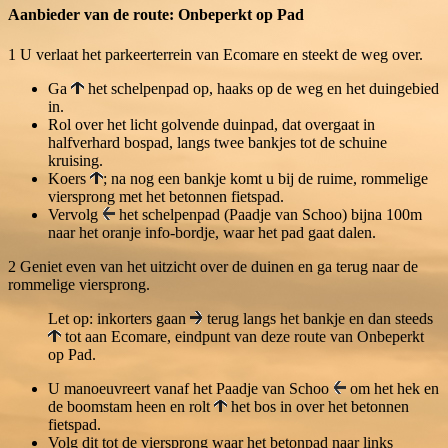
Aanbieder van de route: Onbeperkt op Pad
1
U verlaat het parkeerterrein van Ecomare en steekt de weg over.
Ga
het schelpenpad op, haaks op de weg en het duingebied
in.
Rol over het licht golvende duinpad, dat overgaat in
halfverhard bospad, langs twee bankjes tot de schuine
kruising.
Koers
; na nog een bankje komt u bij de ruime, rommelige
viersprong met het betonnen fietspad.
Vervolg
het schelpenpad (Paadje van Schoo) bijna 100m
naar het oranje info-bordje, waar het pad gaat dalen.
2
Geniet even van het uitzicht over de duinen en ga terug naar de
rommelige viersprong.
Let op: inkorters gaan
terug langs het bankje en dan steeds
tot aan Ecomare, eindpunt van deze route van Onbeperkt
op Pad.
U manoeuvreert vanaf het Paadje van Schoo
om het hek en
de boomstam heen en rolt
het bos in over het betonnen
fietspad.
Volg dit tot de viersprong waar het betonpad naar links