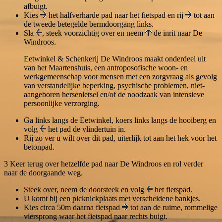
afbuigt.
Kies
het halfverharde pad naar het fietspad en rij
tot aan
de tweede betegelde bermdoorgang links.
Sla
, steek voorzichtig over en neem
de inrit naar De
Windroos.
Eetwinkel & Schenkerij De Windroos maakt onderdeel uit
van het Maartenshuis, een antroposofische woon- en
werkgemeenschap voor mensen met een zorgvraag als gevolg
van verstandelijke beperking, psychische problemen, niet-
aangeboren hersenletsel en/of de noodzaak van intensieve
persoonlijke verzorging.
Ga links langs de Eetwinkel, koers links langs de hooiberg en
volg
het pad de vlindertuin in.
Rij zo ver u wilt over dit pad, uiterlijk tot aan het hek voor het
betonpad.
3
Keer terug over hetzelfde pad naar De Windroos en rol verder
naar de doorgaande weg.
Steek over, neem de doorsteek en volg
het fietspad.
U komt bij een picknickplaats met verscheidene bankjes.
Kies circa 50m daarna fietspad
tot aan de ruime, rommelige
viersprong waar het fietspad naar rechts buigt.