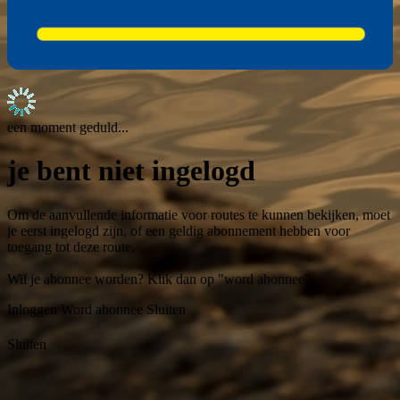
een moment geduld...
je bent niet ingelogd
Om de aanvullende informatie voor routes te kunnen bekijken, moet
je eerst ingelogd zijn, of een geldig abonnement hebben voor
toegang tot deze route.
Wil je abonnee worden? Klik dan op "word abonnee"
Inloggen
Word abonnee
Sluiten
Sluiten