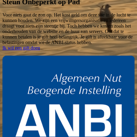
Steun Onbeperkt op Pad
Voor niets gaat de zon op. Het kost geld om deze site in de lucht te
kunnen houden. We zijn een vrijwilligersorganisatie en iedereen
draagt voor niets zijn steentje bij. Toch hebben we kosten zoals het
onderhouden van de website en de huur van servers. Om dat te
kunnen betalen is je gift heel belangrijk. Je gift is aftrekbaar voor de
belastingen omdat we de ANBI-status hebben.
Ik wil een gift doen