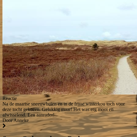
Reactie
Na de maartse sneeuwbuien en in de frisse winterkou toch voor
deze tocht gekozen. Gelukkig maar! Het was erg mooi en
afwisselend. Een aanrader!
Door Anneke