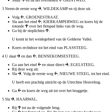
Stuur
en na het oversteken
GRINTWEG.
3
Neem de eerste weg
, WILDEKAMP
en rij deze uit.
Volg
,
GROENESTRAAT
.
Sla aan het eind
,
KIERKAMPERWEG
en koers bij de
rotonde
over het fietspad links van de weg
.
Ga bij de stoplichten
.
U komt in het weidegebied van de Gelderse Vallei.
Koers rechtdoor tot het eind van
PLASSTEEG
.
4
U slaat
en dan
,
BENNEKOMSESTEEG.
Ga aan het eind
en stuur direct
,
EGELSTEEG
.
Rij deze weg uit.
Sla
.
Volg de eerste weg
,
NIEUWE STEEG,
tot het eind.
U heeft een prachtig uitzicht op de Utrechtse Heuvelrug.
Ga
en koers de weg uit tot over het bruggetje.
5
Sla
,
HAARWAL.
Rij
tot na de volgende brug.