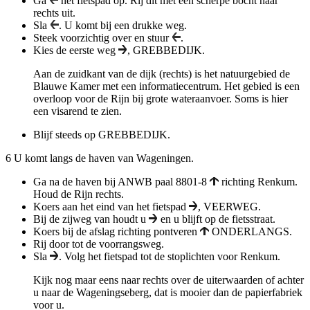
Ga
het fietspad op. Rij dit met een scherpe bocht naar
rechts uit.
Sla
. U komt bij een drukke weg.
Steek voorzichtig over en stuur
.
Kies de eerste weg
, GREBBEDIJK.
Aan de zuidkant van de dijk (rechts) is het natuurgebied de
Blauwe Kamer met een informatiecentrum. Het gebied is een
overloop voor de Rijn bij grote wateraanvoer. Soms is hier
een visarend te zien.
Blijf steeds op
GREBBEDIJK.
6
U komt langs de haven van Wageningen.
Ga na de haven bij ANWB paal 8801-8
richting Renkum.
Houd de Rijn rechts.
Koers aan het eind van het fietspad
,
VEERWEG.
Bij de zijweg van houdt u
en u blijft op de fietsstraat.
Koers bij de afslag richting pontveren
ONDERLANGS.
Rij door tot de voorrangsweg.
Sla
. Volg het fietspad tot de stoplichten voor Renkum.
Kijk nog maar eens naar rechts over de uiterwaarden of achter
u naar de Wageningseberg, dat is mooier dan de papierfabriek
voor u.