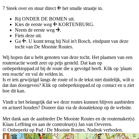
7
Steek over en stuur direct
het smalle straatje in.
Rij
ONDER DE BOMEN
uit.
Kies de eerste weg
KORTENBURG.
Neem de eerste weg
.
Fiets deze uit.
Ga
. U komt terug bij Nol in't Bosch, eindpunt van deze
tocht van De Mooiste Routes.
Wij hopen dat u hebt genoten van deze tocht. Het plaatsen van een
routereactie wordt zeer op prijs gesteld. Dat kan op
onbeperktoppad.nl bij de route die u gevolgd heeft. Klik op 'plaats
een reactie' en vul de velden in.
Is er iets gewijzigd langs de route of is de tekst niet duidelijk, wilt u
dat dan doorgeven? Klik op onbeperktoppad.nl op contact en u ziet
hoe dit kan.
Vindt u het belangrijk dat we deze routes kunnen blijven aanbieden
en actueel houden? Doneer dan via de donatieknop op de website.
Met dank aan de aanbieder De Mooiste Routes en de routemaker(s)
Klaas Leffring en aan de controleur(s) Jan van Oeveren.
© Onbeperkt op Pad / De Mooiste Routes. Nadruk verboden.