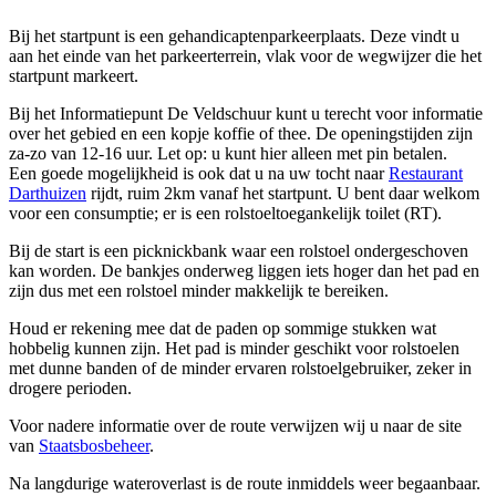
Bij het startpunt is een gehandicaptenparkeerplaats. Deze vindt u
aan het einde van het parkeerterrein, vlak voor de wegwijzer die het
startpunt markeert.
Bij het Informatiepunt De Veldschuur kunt u terecht voor informatie
over het gebied en een kopje koffie of thee. De openingstijden zijn
za-zo van 12-16 uur. Let op: u kunt hier alleen met pin betalen.
Een goede mogelijkheid is ook dat u na uw tocht naar
Restaurant
Darthuizen
rijdt, ruim 2km vanaf het startpunt. U bent daar welkom
voor een consumptie; er is een rolstoeltoegankelijk toilet (RT).
Bij de start is een picknickbank waar een rolstoel ondergeschoven
kan worden. De bankjes onderweg liggen iets hoger dan het pad en
zijn dus met een rolstoel minder makkelijk te bereiken.
Houd er rekening mee dat de paden op sommige stukken wat
hobbelig kunnen zijn. Het pad is minder geschikt voor rolstoelen
met dunne banden of de minder ervaren rolstoelgebruiker, zeker in
drogere perioden.
Voor nadere informatie over de route verwijzen wij u naar de site
van
Staatsbosbeheer
.
Na langdurige wateroverlast is de route inmiddels weer begaanbaar.