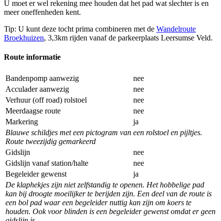
U moet er wel rekening mee houden dat het pad wat slechter is en
meer oneffenheden kent.
Tip: U kunt deze tocht prima combineren met de
Wandelroute
Broekhuizen
, 3,3km rijden vanaf de parkeerplaats Leersumse Veld.
Route informatie
Bandenpomp aanwezig
nee
Acculader aanwezig
nee
Verhuur (off road) rolstoel
nee
Meerdaagse route
nee
Markering
ja
Blauwe schildjes met een pictogram van een rolstoel en pijltjes.
Route tweezijdig gemarkeerd
Gidslijn
nee
Gidslijn vanaf station/halte
nee
Begeleider gewenst
ja
De klaphekjes zijn niet zelfstandig te openen. Het hobbelige pad
kan bij droogte moeilijker te berijden zijn. Een deel van de route is
een bol pad waar een begeleider nuttig kan zijn om koers te
houden. Ook voor blinden is een begeleider gewenst omdat er geen
gidslijn is.