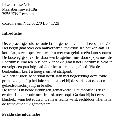
P Leersumse Veld
Maarsbergseweg 18a
3956 KW Leersum
coördinaten: N52.03270 E5.41728
Introductie
Deze prachtige rolstoelroute laat u genieten van het Leersumse Veld.
Het begin gaat over een halfverharde, majestueuze beukenlaan. U
komt langs een open veld waar u met wat geluk reeën kunt spotten.
De bosweg gaat verder door een bosgebied met doorkijkjes naar de
Leersumse Plassen. Via een klaphekje gaat u het Leersumse Veld in
en volgt een prachtig pad door het natte heidegebied. Via de
beukenlaan keert u terug naar het startpunt.
Wie een visuele beperking heeft, kan met begeleiding deze route
prima volgen. Op het informatiepaneel bij de start staat ook een
gebiedsomschrijving in braille.
De route is in beide richtingen gemarkeerd. Het mooiste is deze
echter als u de route met de klok meeloopt. Ga dan bij het eerste
klaphek, waar het routepijltje naar rechts wijst, rechtdoor. Hierna is
de route duidelijk gemarkeerd.
Praktische informatie