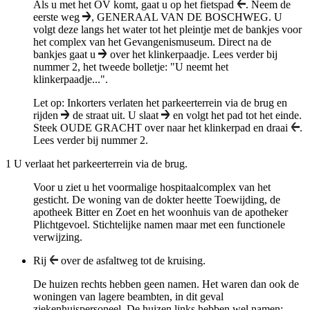
Als u met het OV komt, gaat u op het fietspad
. Neem de
eerste weg
,
GENERAAL VAN DE BOSCHWEG
. U
volgt deze langs het water tot het pleintje met de bankjes voor
het complex van het Gevangenismuseum. Direct na de
bankjes gaat u
over het klinkerpaadje. Lees verder bij
nummer 2, het tweede bolletje: "U neemt het
klinkerpaadje...".
Let op: Inkorters verlaten het parkeerterrein via de brug en
rijden
de straat uit. U slaat
en volgt het pad tot het einde.
Steek
OUDE GRACHT
over naar het klinkerpad en draai
.
Lees verder bij nummer 2.
1
U verlaat het parkeerterrein via de brug.
Voor u ziet u het voormalige hospitaalcomplex van het
gesticht. De woning van de dokter heette Toewijding, de
apotheek Bitter en Zoet en het woonhuis van de apotheker
Plichtgevoel. Stichtelijke namen maar met een functionele
verwijzing.
Rij
over de asfaltweg tot de kruising.
De huizen rechts hebben geen namen. Het waren dan ook de
woningen van lagere beambten, in dit geval
ziekenhuispersoneel. De huizen links hebben wel namen: