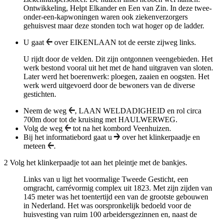
Ontwikkeling, Helpt Elkander en Een van Zin. In deze twee-
onder-een-kapwoningen waren ook ziekenverzorgers
gehuisvest maar deze stonden toch wat hoger op de ladder.
U gaat
over
EIKENLAAN
tot de eerste zijweg links.
U rijdt door de velden. Dit zijn ontgonnen veengebieden. Het
werk bestond vooral uit het met de hand uitgraven van sloten.
Later werd het boerenwerk: ploegen, zaaien en oogsten. Het
werk werd uitgevoerd door de bewoners van de diverse
gestichten.
Neem de weg
,
LAAN WELDADIGHEID
en rol circa
700m door tot de kruising met
HAULWERWEG
.
Volg de weg
tot na het kombord Veenhuizen.
Bij het informatiebord gaat u
over het klinkerpaadje en
meteen
.
2
Volg het klinkerpaadje tot aan het pleintje met de bankjes.
Links van u ligt het voormalige Tweede Gesticht, een
omgracht, carrévormig complex uit 1823. Met zijn zijden van
145 meter was het toentertijd een van de grootste gebouwen
in Nederland. Het was oorspronkelijk bedoeld voor de
huisvesting van ruim 100 arbeidersgezinnen en, naast de