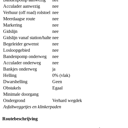
Acculader aanwezig
nee
Verhuur (off road) rolstoel
nee
Meerdaagse route
nee
Markering
nee
Gidslijn
nee
Gidslijn vanaf station/halte
nee
Begeleider gewenst
nee
Losloopgebied
nee
Bandenpomp onderweg
nee
Acculader onderweg
nee
Bankjes onderweg
ja
Helling
0% (vlak)
Dwarshelling
Geen
Obstakels
Egaal
Minimale doorgang
Ondergrond
Verhard wegdek
Asfaltweggetjes en klinkerpaden
Routebeschrijving