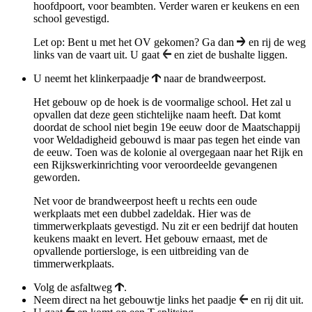
hoofdpoort, voor beambten. Verder waren er keukens en een
school gevestigd.
Let op: Bent u met het OV gekomen? Ga dan
en rij de weg
links van de vaart uit. U gaat
en ziet de bushalte liggen.
U neemt het klinkerpaadje
naar de brandweerpost.
Het gebouw op de hoek is de voormalige school. Het zal u
opvallen dat deze geen stichtelijke naam heeft. Dat komt
doordat de school niet begin 19e eeuw door de Maatschappij
voor Weldadigheid gebouwd is maar pas tegen het einde van
de eeuw. Toen was de kolonie al overgegaan naar het Rijk en
een Rijkswerkinrichting voor veroordeelde gevangenen
geworden.
Net voor de brandweerpost heeft u rechts een oude
werkplaats met een dubbel zadeldak. Hier was de
timmerwerkplaats gevestigd. Nu zit er een bedrijf dat houten
keukens maakt en levert. Het gebouw ernaast, met de
opvallende portiersloge, is een uitbreiding van de
timmerwerkplaats.
Volg de asfaltweg
.
Neem direct na het gebouwtje links het paadje
en rij dit uit.