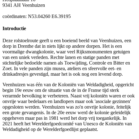
9341 AH Veenhuizen
coördinaten: N53.04260 E6.39195
Introductie
Deze rolstoelroute geeft u een boeiend beeld van Veenhuizen, een
dorp in Drenthe dat in niets lijkt op andere dorpen. Het is een
voormalige dwangkolonie, waar veel Rijksmonumenten getuigen
van een uniek verleden. Rechte lanen en statige panden met
stichtelijke bedoelde namen als Toewijding, Controle en Bitter en
Zoet. In vele panden zijn musea, ateliers en sfeervolle eet- en
drinkadresjes gevestigd, maar het is ook nog een levend dorp.
Veenhuizen was één van de Koloniën van Weldadigheid, opgericht
begin 19e eeuw om de situatie van de in de Franse tijd sterk
verarmde bevolking te verbeteren. Naast vrij koloniën waren er ook
onvrije waar bedelaars en landlopers maar ook 'asociale gezinnen'
opgesloten werden. Veenhuizen was zo'n onvrije kolonie, feitelijk
een grote gevangenis. In de 20e eeuw werd de kolonie geleidelijk
opgeheven maar pas in 1981 werd het dorp vrij toegankelijk. In
2021 heeft het Werelderfgoedcomité van Unesco de Koloniën van
Weldadigheid op de Werelderfgoedlijst geplaatst.