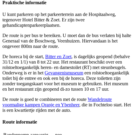
Praktische informatie
U kunt parkeren op het parkeerterrein aan de Hospitaalweg,
tegenover Hotel Bitter & Zoet. Er zijn twee
gehandicaptenparkeerplaatsen.
De route is per bus te bereiken. U moet dan de bus verlaten bij halte
Generaal van de Boschweg, Veenhuizen. Hiervandaan is het
ongeveer 800m naar de route.
De horeca bij de start,
Bitter en Zoet
, is dagelijks geopend (behalve
31/12 en 1/1) van 8 tot 22 uur. Het restaurant beschikt over een
rolstoeltoegankelijk heren- en damestoilet (RT) met steunbeugels.
Onderweg is er in het
Gevangenismuseum
een rolstoeltoegankelijk
toilet bij de entree en ook een bij de horeca. Deze toiletten zijn
zonder toegangskaart voor het museum te gebruiken. Het museum
en het restaurant zijn geopend di-zo tussen 10 en 17 uur.
De route is goed te combineren met de route
Wandelroute
voormalige kampen Oranje en Ybenheer
, die in Fochteloo start. Het
is een kwartiertje rijden met de auto.
Route informatie
Bandenpomp aanwezig
nee