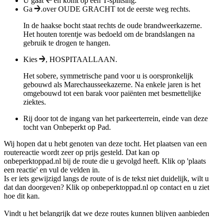
U gaat
en komt op een T-splitsing.
Ga
.over
OUDE GRACHT
tot de eerste weg rechts.
In de haakse bocht staat rechts de oude brandweerkazerne.
Het houten torentje was bedoeld om de brandslangen na
gebruik te drogen te hangen.
Kies
,
HOSPITAALLAAN
.
Het sobere, symmetrische pand voor u is oorspronkelijk
gebouwd als Marechausseekazerne. Na enkele jaren is het
omgebouwd tot een barak voor paiënten met besmettelijke
ziektes.
Rij door tot de ingang van het parkeerterrein, einde van deze
tocht van Onbeperkt op Pad.
Wij hopen dat u hebt genoten van deze tocht. Het plaatsen van een
routereactie wordt zeer op prijs gesteld. Dat kan op
onbeperktoppad.nl bij de route die u gevolgd heeft. Klik op 'plaats
een reactie' en vul de velden in.
Is er iets gewijzigd langs de route of is de tekst niet duidelijk, wilt u
dat dan doorgeven? Klik op onbeperktoppad.nl op contact en u ziet
hoe dit kan.
Vindt u het belangrijk dat we deze routes kunnen blijven aanbieden